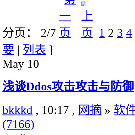
分页： 2/7
1
2
3
4
要
|
列表
]
May
10
浅谈Ddos攻击攻击与防御
bkkkd
, 10:17 ,
网摘
»
软
(7166)