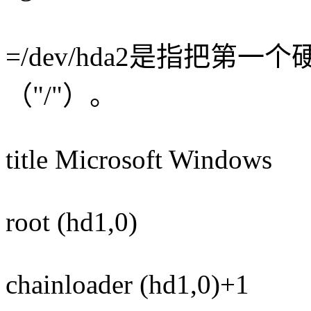
=/dev/hda2是指把
（"/"）。
title Microsoft Windows
root (hd1,0)
chainloader (hd1,0)+1