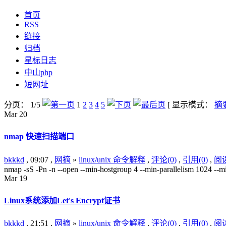
首页
RSS
链接
归档
星标日志
中山php
短网址
分页： 1/5
1
2
3
4
5
[ 显示模式：
摘
Mar
20
nmap 快速扫描端口
bkkkd
, 09:07 ,
网摘
»
linux/unix 命令解释
,
评论(0)
,
引用(0)
,
阅读
nmap -sS -Pn -n --open --min-hostgroup 4 --min-parallelism 1024 --min
Mar
19
Linux系统添加Let's Encrypt证书
bkkkd
, 21:51 ,
网摘
»
linux/unix 命令解释
,
评论(0)
,
引用(0)
,
阅读