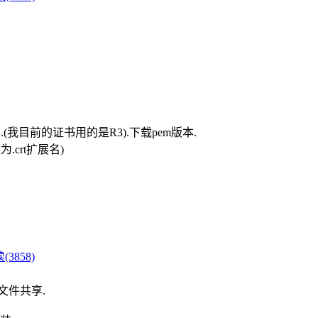
名证书签名的版本.(我目前的证书用的是R3).下载pem版本.
要修改为.crt扩展名)
(3858)
文件共享.