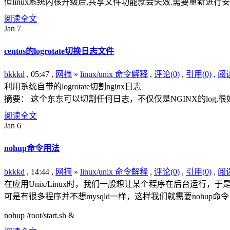
但linux系统内核升级后,共享文件功能就会失效.需要重新进行安
阅读全文
Jan
7
centos的logrotate切换日志文件
bkkkd
, 05:47 ,
网摘
»
linux/unix 命令解释
,
评论(0)
,
引用(0)
,
阅读
利用系统自带的logrotate切割nginx日志
摘要： 这个东东可以切割任何日志，不仅仅是NGINX的log,
阅读全文
Jan
6
nohup命令用法
bkkkd
, 14:44 ,
网摘
»
linux/unix 命令解释
,
评论(0)
,
引用(0)
,
阅读
在应用Unix/Linux时，我们一般想让某个程序在后台运行，于是我们将常会用
可是有很多程序并不想mysqld一样，这样我们就需要nohup命
nohup /root/start.sh &