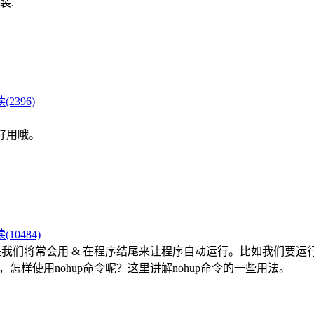
装.
(2396)
很好用哦。
(10484)
 & 在程序结尾来让程序自动运行。比如我们要运行mysql在后台： /usr/lo
令，怎样使用nohup命令呢？这里讲解nohup命令的一些用法。