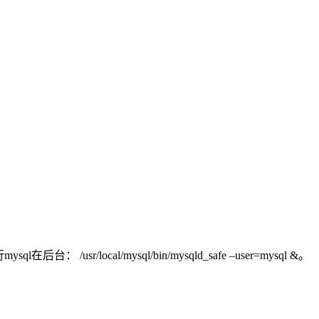
cal/mysql/bin/mysqld_safe –user=mysql &。