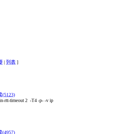
要
|
列表
]
(5123)
-rtt-timeout 2 -T4 -p- -v ip
(4957)