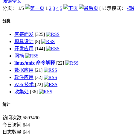
阅读全文
分页： 1/5
1
2
3
4
5
[ 显示模式：
摘
分类
有感而发
[325]
模具设计
[8]
开发应用
[144]
网摘
linux/unix 命令解释
[22]
数据应用
[21]
软件应用
[32]
Web 技术
[22]
收集处
[36]
统计
访问次数 5893490
今日访问 644
日志数量 644