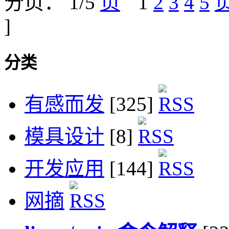
分页： 1/5
1
2
3
4
5
]
分类
有感而发
[325]
模具设计
[8]
开发应用
[144]
网摘