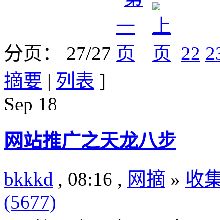
分页： 27/27
22
2
摘要
|
列表
]
Sep
18
网站推广之天龙八步
bkkkd
, 08:16 ,
网摘
»
收
(5677)