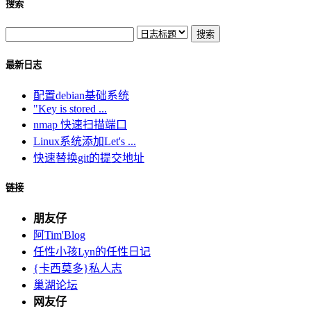
搜索
最新日志
配置debian基础系统
"Key is stored ...
nmap 快速扫描端口
Linux系统添加Let's ...
快速替换git的提交地址
链接
朋友仔
阿Tim'Blog
任性小孩Lyn的任性日记
{卡西莫多}私人志
巢湖论坛
网友仔