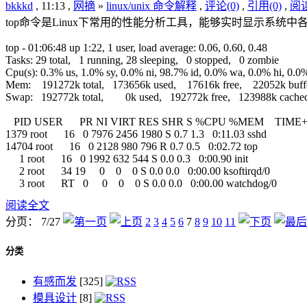
bkkkd
, 11:13 ,
网摘
»
linux/unix 命令解释
,
评论(0)
,
引用(0)
,
阅读
top命令是Linux下常用的性能分析工具，能够实时显示系统
top - 01:06:48 up 1:22, 1 user, load average: 0.06, 0.60, 0.48
Tasks: 29 total, 1 running, 28 sleeping, 0 stopped, 0 zombie
Cpu(s): 0.3% us, 1.0% sy, 0.0% ni, 98.7% id, 0.0% wa, 0.0% hi, 0.0%
Mem: 191272k total, 173656k used, 17616k free, 22052k buff
Swap: 192772k total, 0k used, 192772k free, 123988k cache
PID USER PR NI VIRT RES SHR S %CPU %MEM TIM
1379 root 16 0 7976 2456 1980 S 0.7 1.3 0:11.03 sshd
14704 root 16 0 2128 980 796 R 0.7 0.5 0:02.72 top
1 root 16 0 1992 632 544 S 0.0 0.3 0:00.90 init
2 root 34 19 0 0 0 S 0.0 0.0 0:00.00 ksoftirqd/0
3 root RT 0 0 0 0 S 0.0 0.0 0:00.00 watchdog/0
阅读全文
分页： 7/27
2
3
4
5
6
7
8
9
10
11
分类
有感而发
[325]
模具设计
[8]