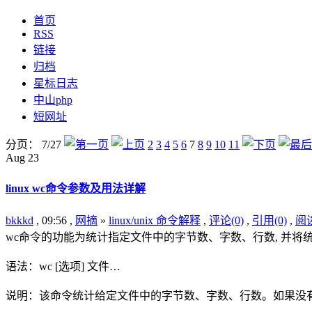
首页
RSS
链接
归档
星标日志
中山php
短网址
分页： 7/27
2
3
4
5
6
7
8
9
10
11
Aug
23
linux wc命令参数及用法详解
bkkkd
, 09:56 ,
网摘
»
linux/unix 命令解释
,
评论(0)
,
引用(0)
,
阅读
wc命令的功能为统计指定文件中的字节数、字数、行数, 并将
语法：wc [选项] 文件…
说明：该命令统计给定文件中的字节数、字数、行数。如果没