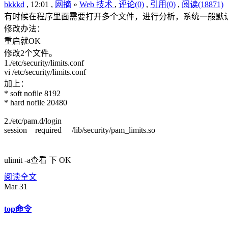
bkkkd
, 12:01 ,
网摘
»
Web 技术
,
评论(0)
,
引用(0)
,
阅读(18871)
有时候在程序里面需要打开多个文件，进行分析，系统一般默认数量
修改办法：
重启就OK
修改2个文件。
1./etc/security/limits.conf
vi /etc/security/limits.conf
加上：
* soft nofile 8192
* hard nofile 20480
2./etc/pam.d/login
session required /lib/security/pam_limits.so
ulimit -a查看 下 OK
阅读全文
Mar
31
top命令