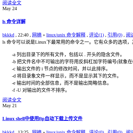
阅读全文
May
24
ls 命令详解
bkkkd
, 22:40 ,
网摘
»
linux/unix 命令解释
,
评论(1)
,
引用(0)
,
阅读
ls 命令可以说是Linux下最常用的命令之一。它有众多的选
-a 列出目录下的所有文件，包括以 . 开头的隐含文件。
-b 把文件名中不可输出的字符用反斜杠加字符编号(就象在
-c 输出文件的 i 节点的修改时间，并以此排序。
-d 将目录象文件一样显示，而不是显示其下的文件。
-e 输出时间的全部信息，而不是输出简略信息。
-f -U 对输出的文件不排序。
阅读全文
May
21
Linux shell中使用ftp自动下载上传文件
bkkkd
, 13:25 ,
网摘
»
linux/unix 命令解释
,
评论(0)
,
引用(0)
,
阅读