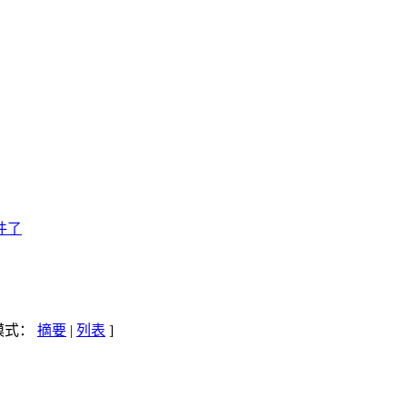
件了
示模式：
摘要
|
列表
]