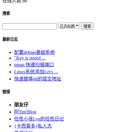
在线人数 86
搜索
最新日志
配置debian基础系统
"Key is stored ...
nmap 快速扫描端口
Linux系统添加Let's ...
快速替换git的提交地址
链接
朋友仔
阿Tim'Blog
任性小孩Lyn的任性日记
{卡西莫多}私人志