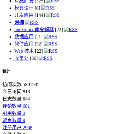
有感而发
[325]
模具设计
[8]
开发应用
[144]
网摘
linux/unix 命令解释
[22]
数据应用
[21]
软件应用
[32]
Web 技术
[22]
收集处
[36]
统计
访问次数 5891995
今日访问 818
日志数量 644
评论数量 681
引用数量 0
留言数量 8
注册用户 2968