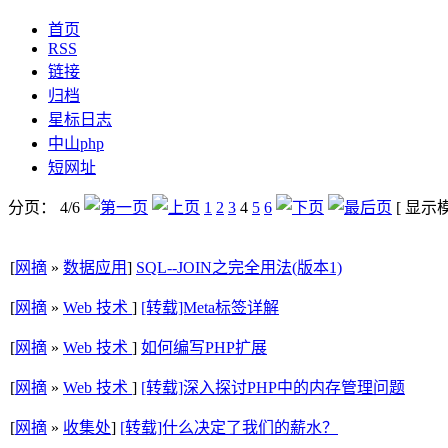
首页
RSS
链接
归档
星标日志
中山php
短网址
分页： 4/6
1
2
3
4
5
6
[ 显
[
网摘
»
数据应用
]
SQL--JOIN之完全用法(版本1)
[
网摘
»
Web 技术
]
[转载]Meta标签详解
[
网摘
»
Web 技术
]
如何编写PHP扩展
[
网摘
»
Web 技术
]
[转载]深入探讨PHP中的内存管理问题
[
网摘
»
收集处
]
[转载]什么决定了我们的薪水？