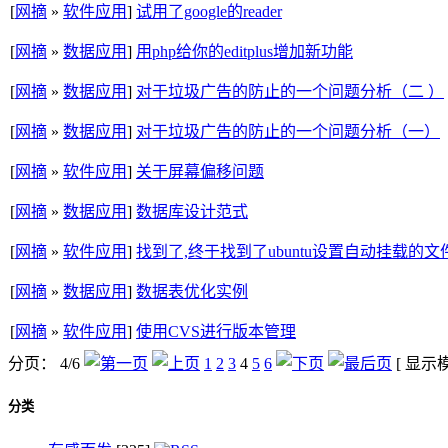
[
网摘
»
软件应用
]
试用了google的reader
[
网摘
»
数据应用
]
用php给你的editplus增加新功能
[
网摘
»
数据应用
]
对于垃圾广告的防止的一个问题分析（二 ）
[
网摘
»
数据应用
]
对于垃圾广告的防止的一个问题分析（一）
[
网摘
»
软件应用
]
关于屏幕偏移问题
[
网摘
»
数据应用
]
数据库设计范式
[
网摘
»
软件应用
]
找到了,终于找到了ubuntu设置自动挂载的文
[
网摘
»
数据应用
]
数据表优化实例
[
网摘
»
软件应用
]
使用CVS进行版本管理
分页： 4/6
1
2
3
4
5
6
[ 显
分类