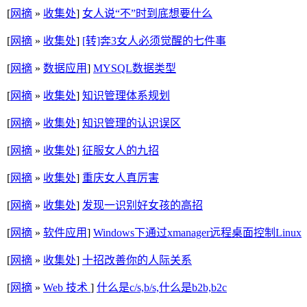
[
网摘
»
收集处
]
女人说“不”时到底想要什么
[
网摘
»
收集处
]
[转]奔3女人必须觉醒的七件事
[
网摘
»
数据应用
]
MYSQL数据类型
[
网摘
»
收集处
]
知识管理体系规划
[
网摘
»
收集处
]
知识管理的认识误区
[
网摘
»
收集处
]
征服女人的九招
[
网摘
»
收集处
]
重庆女人真厉害
[
网摘
»
收集处
]
发现一识别好女孩的高招
[
网摘
»
软件应用
]
Windows下通过xmanager远程桌面控制Linux
[
网摘
»
收集处
]
十招改善你的人际关系
[
网摘
»
Web 技术
]
什么是c/s,b/s,什么是b2b,b2c