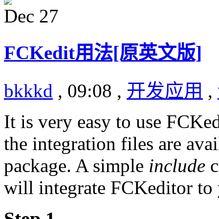
Dec
27
FCKedit用法[原英文版]
bkkkd
, 09:08 ,
开发应用
,
It is very easy to use FCKe
the integration files are avai
package. A simple
include
c
will integrate FCKeditor to
Step 1