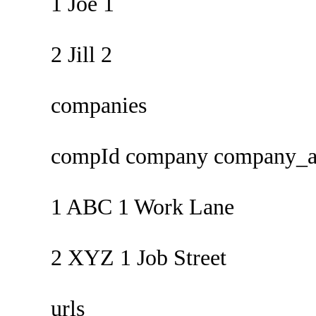
1 Joe 1
2 Jill 2
companies
compId company company_ad
1 ABC 1 Work Lane
2 XYZ 1 Job Street
urls