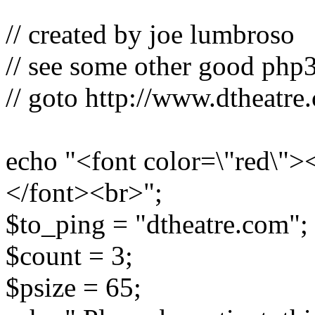
// created by joe lumbroso
// see some other good php3
// goto http://www.dtheatre
echo "<font color=\"red\"
</font><br>";
$to_ping = "dtheatre.com";
$count = 3;
$psize = 65;