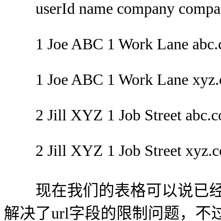
userId name company company
1 Joe ABC 1 Work Lane abc.
1 Joe ABC 1 Work Lane xyz
2 Jill XYZ 1 Job Street abc.
2 Jill XYZ 1 Job Street xyz.
现在我们的表格可以说已经
解决了url字段的限制问题，