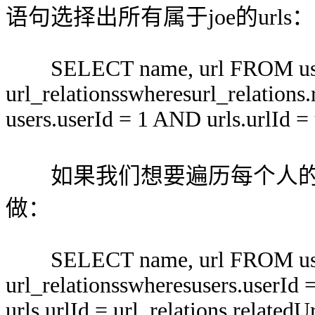
语句选择出所有属于joe的urls：
SELECT name, url FROM users
url_relationsswheresurl_relations
users.userId = 1 AND urls.urlId = 
如果我们想要遍历每个人的个
做：
SELECT name, url FROM users
url_relationsswheresusers.userId 
urls.urlId = url_relations.relatedU