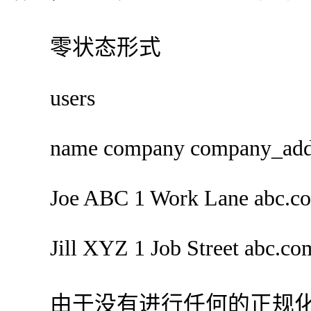
零状态形式
users
name company company_addres
Joe ABC 1 Work Lane abc.co
Jill XYZ 1 Job Street abc.co
由于没有进行任何的正规化