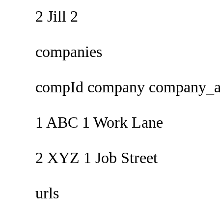
2 Jill 2
companies
compId company company_ad
1 ABC 1 Work Lane
2 XYZ 1 Job Street
urls