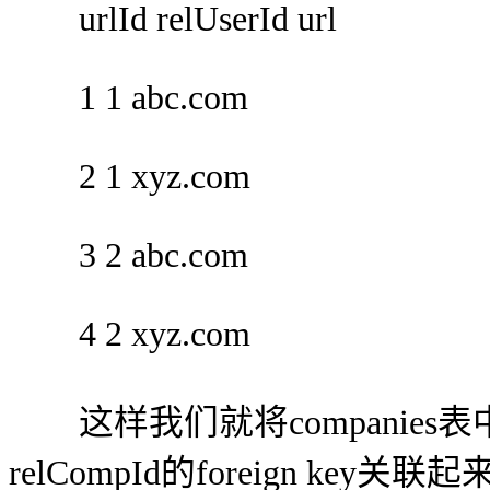
urlId relUserId url
1 1 abc.com
2 1 xyz.com
3 2 abc.com
4 2 xyz.com
这样我们就将companies表中
relCompId的foreign ke