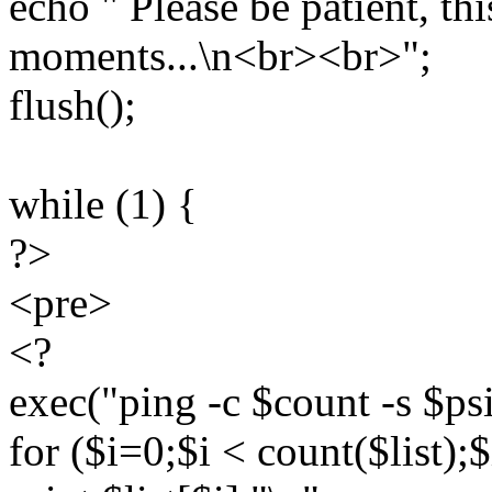
echo " Please be patient, th
moments...\n<br><br>";
flush();
while (1) {
?>
<pre>
<?
exec("ping -c $count -s $psi
for ($i=0;$i < count($list);