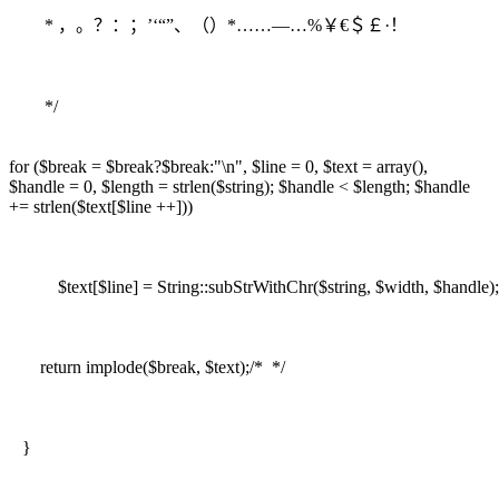
* ，。？：；’‘“”、（）*……—…%￥€＄￡·！
*/
for ($break = $break?$break:"\n", $line = 0, $text = array(),
$handle = 0, $length = strlen($string); $handle < $length; $handle
+= strlen($text[$line ++]))
$text[$line] = String::subStrWithChr($string, $width, $handle);
return implode($break, $text);/* */
}