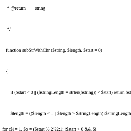
* @return string
*/
function subStrWithChr ($string, $length, $start = 0)
{
if ($start < 0 || ($stringLength = strlen($string)) < $start) return $st
$length = (($length < 1 || $length > $stringLength)?$stringLength:
for ($i = 1, $o = ($start % 2)?2:1; ($start > 0 && $i