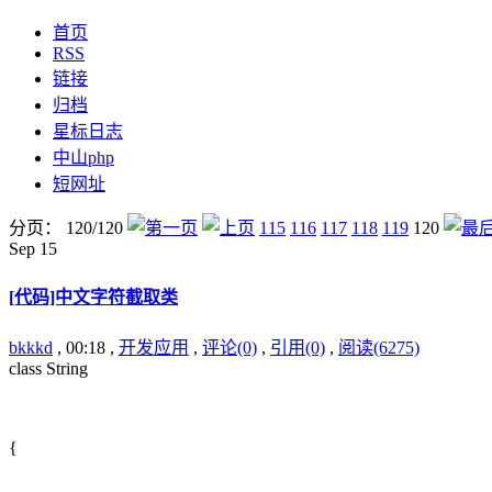
首页
RSS
链接
归档
星标日志
中山php
短网址
分页： 120/120
115
116
117
118
119
120
Sep
15
[代码]中文字符截取类
bkkkd
, 00:18 ,
开发应用
,
评论(0)
,
引用(0)
,
阅读(6275)
class String
{