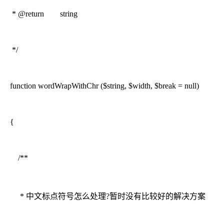
* @return string
*/
function wordWrapWithChr ($string, $width, $break = null)
{
/**
* 中文标点符号怎么处理?暂时没有比较好的解决方案