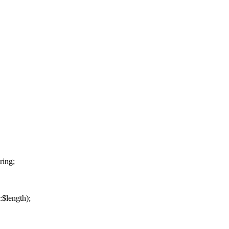
ring;
$length);