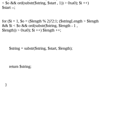
< $o && ord(substr($string, $start , 1)) > 0xa0); $i ++)
$start --;
for ($i = 1, $o = ($length % 2)?2:1; ($stringLength > $length
&& $i < $o && ord(substr($string, $length - 1 ,
$length)) > 0xa0); $i ++) $length ++;
$string = substr($string, $start, $length);
return $string;
}