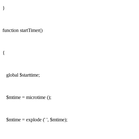
}
function startTimer()
{
global $starttime;
$mtime = microtime ();
$mtime = explode (' ', $mtime);