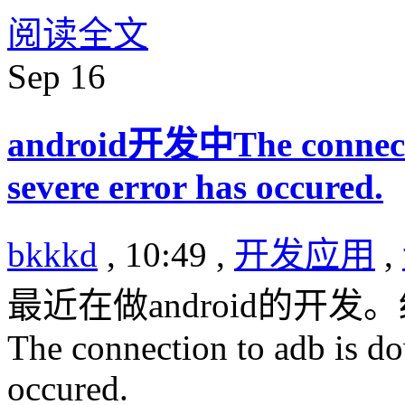
阅读全文
Sep
16
android开发中The connectio
severe error has occured.
bkkkd
, 10:49 ,
开发应用
,
最近在做android的开
The connection to adb is do
occured.