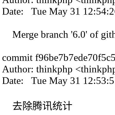
Date: Tue May 31 12:54:2
Merge branch '6.0' of gith
commit f96be7b7ede70f5c
Author: thinkphp <think
Date: Tue May 31 12:53:5
去除腾讯统计