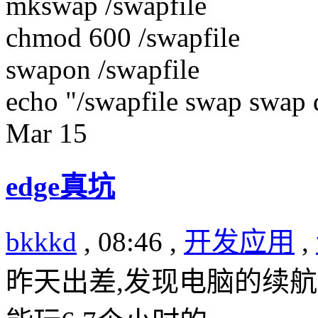
mkswap /swapfile
chmod 600 /swapfile
swapon /swapfile
echo "/swapfile swap swap 
Mar
15
edge真坑
bkkkd
, 08:46 ,
开发应用
,
昨天出差,发现电脑的续航