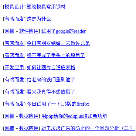
[
模具设计
]
塑胶模具常用钢材
[
有感而发
]
这是为什么
[
网摘
»
软件应用
]
试用了google的reader
[
有感而发
]
今日有朋友结婚，去做佐兄弟
[
有感而发
]
终于完成了手头上的项目了
[
开发应用
]
如何让图片自适应表格
[
有感而发
]
给老房的铁门重刷油了
[
有感而发
]
看来我真得不想放假了
[
有感而发
]
今日试用了一下1.5版的firefox
[
网摘
»
数据应用
]
用php给你的editplus增加新功能
[
网摘
»
数据应用
]
对于垃圾广告的防止的一个问题分析（二 ）