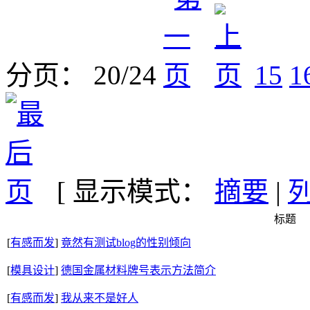
分页： 20/24
15
1
[ 显示模式：
摘要
|
标题
[
有感而发
]
竟然有测试blog的性别倾向
[
模具设计
]
德国金属材料牌号表示方法简介
[
有感而发
]
我从来不是好人