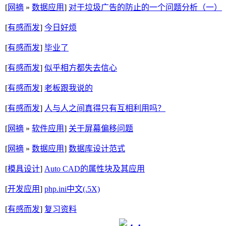
[
网摘
»
数据应用
]
对于垃圾广告的防止的一个问题分析（一）
[
有感而发
]
今日好烦
[
有感而发
]
毕业了
[
有感而发
]
似乎相方都失去信心
[
有感而发
]
老板跟我说的
[
有感而发
]
人与人之间真得只有互相利用吗？
[
网摘
»
软件应用
]
关于屏幕偏移问题
[
网摘
»
数据应用
]
数据库设计范式
[
模具设计
]
Auto CAD的属性块及其应用
[
开发应用
]
php.ini中文(.5X)
[
有感而发
]
复习资料