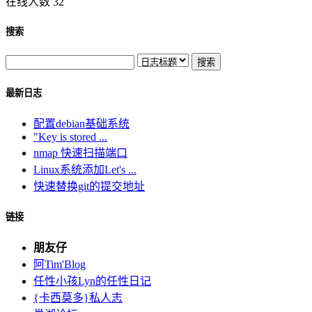
在线人数 32
搜索
最新日志
配置debian基础系统
"Key is stored ...
nmap 快速扫描端口
Linux系统添加Let's ...
快速替换git的提交地址
链接
朋友仔
阿Tim'Blog
任性小孩Lyn的任性日记
{卡西莫多}私人志