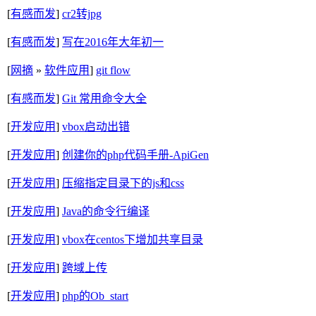
[
有感而发
]
cr2转jpg
[
有感而发
]
写在2016年大年初一
[
网摘
»
软件应用
]
git flow
[
有感而发
]
Git 常用命令大全
[
开发应用
]
vbox启动出错
[
开发应用
]
创建你的php代码手册-ApiGen
[
开发应用
]
压缩指定目录下的js和css
[
开发应用
]
Java的命令行编译
[
开发应用
]
vbox在centos下增加共享目录
[
开发应用
]
跨域上传
[
开发应用
]
php的Ob_start