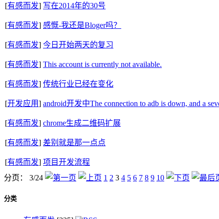
[
有感而发
]
写在2014年的30号
[
有感而发
]
感慨-我还是Bloger吗？
[
有感而发
]
今日开始两天的复习
[
有感而发
]
This account is currently not available.
[
有感而发
]
传统行业已经在变化
[
开发应用
]
android开发中The connection to adb is down, and a sever
[
有感而发
]
chrome生成二维码扩展
[
有感而发
]
差别就是那一点点
[
有感而发
]
项目开发流程
分页： 3/24
1
2
3
4
5
6
7
8
9
10
分类