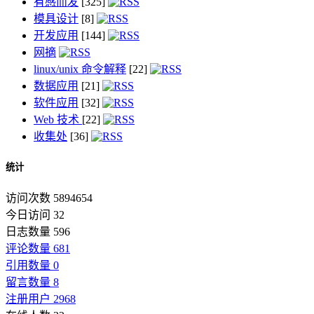
有感而发
[325]
模具设计
[8]
开发应用
[144]
网摘
linux/unix 命令解释
[22]
数据应用
[21]
软件应用
[32]
Web 技术
[22]
收集处
[36]
统计
访问次数 5894654
今日访问 32
日志数量 596
评论数量 681
引用数量 0
留言数量 8
注册用户 2968