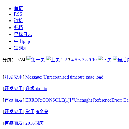
首页
RSS
链接
归档
星标日志
中山php
短网址
分页： 3/24
1
2
3
4
5
6
7
8
9
10
[
开发应用
]
Message: Unrecognised timeout: page load
[
开发应用
]
升级ubuntu
[
有感而发
]
ERROR:CONSOLE(1)] "Uncaught ReferenceError: DevTo
[
开发应用
]
常用git命令
[
有感而发
]
2016国庆