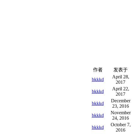
作者
发表于
April 28,
bkkkd
2017
April 22,
bkkkd
2017
December
bkkkd
23, 2016
November
bkkkd
24, 2016
October 7,
bkkkd
2016