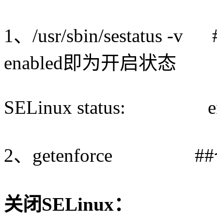
1、/usr/sbin/sestatus 
enabled即为开启状态
SELinux status: en
2、getenforce 
关闭SELinux：