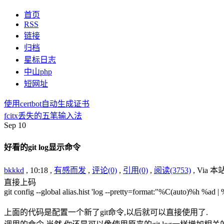
首页
RSS
链接
归档
星标日志
中山php
短网址
使用certbot自动生成证书
fcitx丢失的五笔输入法
Sep
10
好看的git log显示命令
bkkkd
, 10:18 ,
有感而发
,
评论(0)
,
引用(0)
,
阅读(3753)
, Via 
直接上码
git config --global alias.hist 'log --pretty=format:"%C(auto)%h %a
上面的代码是配置一个新了git命令,以后就可以直接使用了.