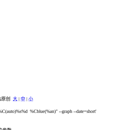
本站原创
大
|
中
|
小
d | %C(auto)%s%d %Cblue(%an)" --graph --date=short'