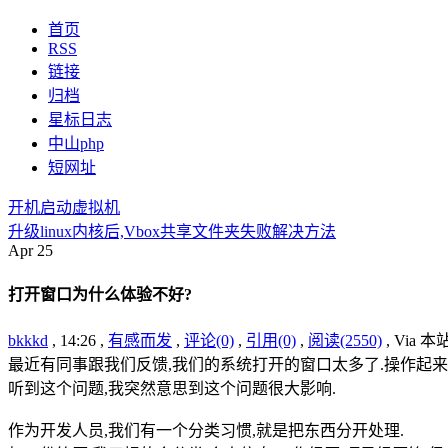
首页
RSS
链接
归档
星标日志
中山php
短网址
开机启动虚拟机
升级linux内核后,Vbox共享文件夹失败解决方法
Apr
25
打开窗口为什么体验不好?
bkkkd
, 14:26 ,
有感而发
,
评论(0)
,
引用(0)
,
阅读(2550)
, Via 
最近有同事跟我们反馈,我们的系统打开的窗口太多了.操作起来
听到这个问题,我突然意思到这个问题很大影响.
作为开发人员,我们有一个分类习惯,就是把东西分开处理.