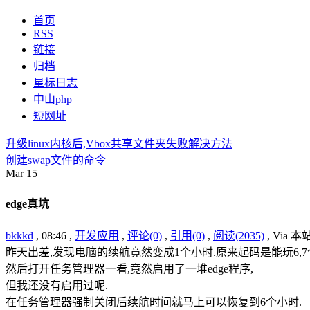
首页
RSS
链接
归档
星标日志
中山php
短网址
升级linux内核后,Vbox共享文件夹失败解决方法
创建swap文件的命令
Mar
15
edge真坑
bkkkd
, 08:46 ,
开发应用
,
评论(0)
,
引用(0)
,
阅读(2035)
, Via 
昨天出差,发现电脑的续航竟然变成1个小时.原来起码是能玩6,7
然后打开任务管理器一看,竟然启用了一堆edge程序,
但我还没有启用过呢.
在任务管理器强制关闭后续航时间就马上可以恢复到6个小时.