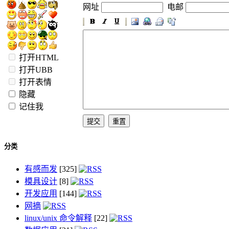
网址
电邮
打开HTML
打开UBB
打开表情
隐藏
记住我
分类
有感而发
[325]
模具设计
[8]
开发应用
[144]
网摘
linux/unix 命令解释
[22]