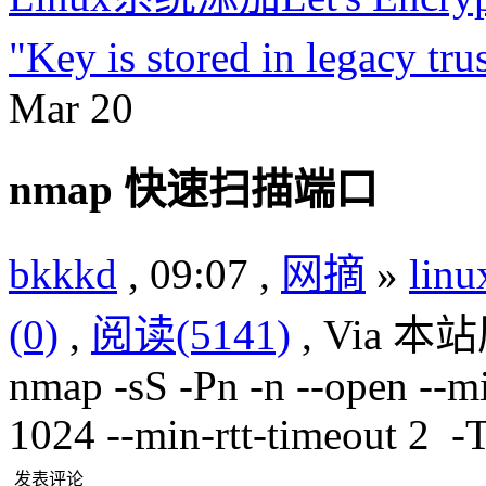
"Key is stored in legacy 
Mar
20
nmap 快速扫描端口
bkkkd
, 09:07 ,
网摘
»
lin
(0)
,
阅读(5141)
, Via 
nmap -sS -Pn -n --open --m
1024 --min-rtt-timeout 2 -T
发表评论