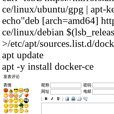
ce/linux/ubuntu/gpg | apt-k
echo"deb [arch=amd64] http
ce/linux/debian $(lsb_releas
>/etc/apt/sources.list.d/docke
apt update
apt -y install docker-ce
发表评论
表情
昵称
密码
网址
电邮