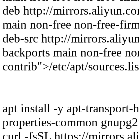
deb http://mirrors.aliyun.
main non-free non-free-fir
deb-src http://mirrors.ali
backports main non-free no
contrib">/etc/apt/sources.lis
apt install -y apt-transport-h
properties-common gnupg2 
curl -fsSL https://mirrors.