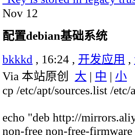
Nov
12
配置debian基础系统
bkkkd
, 16:24 ,
开发应用
,
Via 本站原创
大
|
中
|
小
cp /etc/apt/sources.list /etc/
echo "deb http://mirrors.a
non-free non-free-firmware 