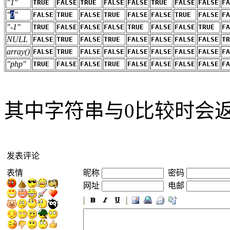
"1"
TRUE
FALSE
TRUE
FALSE
FALSE
TRUE
FALSE
FALSE
FA
"
0
"
FALSE
TRUE
FALSE
TRUE
FALSE
FALSE
TRUE
FALSE
FA
"-1"
TRUE
FALSE
FALSE
FALSE
TRUE
FALSE
FALSE
TRUE
FA
NULL
FALSE
TRUE
FALSE
TRUE
FALSE
FALSE
FALSE
FALSE
TR
array()
FALSE
TRUE
FALSE
FALSE
FALSE
FALSE
FALSE
FALSE
FA
"php"
TRUE
FALSE
FALSE
TRUE
FALSE
FALSE
FALSE
FALSE
FA
其中字符串与0比较时会
发表评论
表情
昵称
密码
网址
电邮