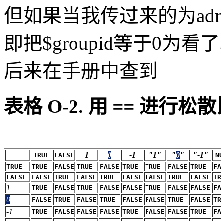
但如果当我传过来的为adm
即把$groupid等于0为看
后来在手册中查到
表格 O-2. 用
==
进行松散
1
0
-1
"1"
"
0
"
"-1"
TRUE
FALSE
N
TRUE
TRUE
FALSE
TRUE
FALSE
TRUE
TRUE
FALSE
TRUE
FA
FALSE
FALSE
TRUE
FALSE
TRUE
FALSE
FALSE
TRUE
FALSE
TR
1
TRUE
FALSE
TRUE
FALSE
FALSE
TRUE
FALSE
FALSE
FA
0
FALSE
TRUE
FALSE
TRUE
FALSE
FALSE
TRUE
FALSE
TR
-1
TRUE
FALSE
FALSE
FALSE
TRUE
FALSE
FALSE
TRUE
FA