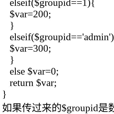
elseif($groupid==1){
$var=200;
}
elseif($groupid=='admin'
$var=300;
}
else $var=0;
return $var;
}
如果传过来的$groupi