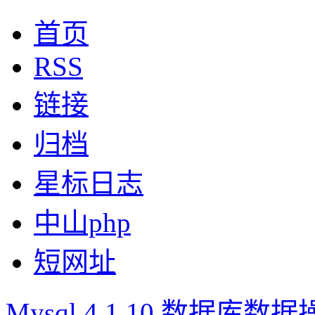
首页
RSS
链接
归档
星标日志
中山php
短网址
Mysql 4.1.10 数据库