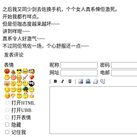
之后我又同少剑去佐换手机，个个女人真系俾佢激死。
开始我都冇咩点。
但是佢咖态度越来越坏~~~
讲到咩咁~~~
真系令人好激气~~~
不过同佢骂佐一场，个心舒服还一点~~~
发表评论
表情
昵称
密码
网址
电邮
打开HTML
打开UBB
打开表情
隐藏
记住我