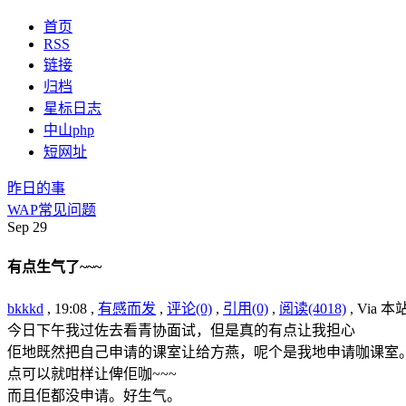
首页
RSS
链接
归档
星标日志
中山php
短网址
昨日的事
WAP常见问题
Sep
29
有点生气了~~~
bkkkd
, 19:08 ,
有感而发
,
评论(0)
,
引用(0)
,
阅读(4018)
, Via 
今日下午我过佐去看青协面试，但是真的有点让我担心
佢地既然把自己申请的课室让给方燕，呢个是我地申请咖课室
点可以就咁样让俾佢咖~~~
而且佢都没申请。好生气。