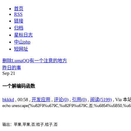
首页
RSS
链接
归档
星标日志
中山php
短网址
删除LumaQQ有一个注意的地方
昨日的事
Sep
21
一个解编码函数
bkkkd
, 00:58 ,
开发应用
,
评论(0)
,
引用(0)
,
阅读(5199)
, Via 
echo unescape('%u82F9%u679C,%u82F9%u679C,否;%u6854%u5B50,%u6
输出：苹果,苹果,否;桔子,桔子,否