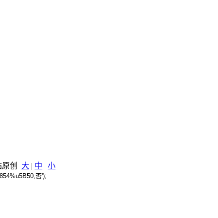
本站原创
大
|
中
|
小
854%u5B50,否');