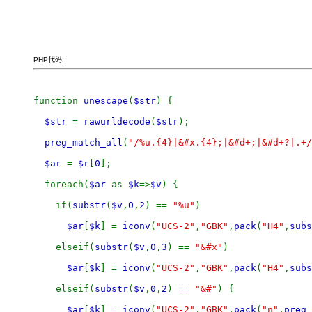
PHP代码:
function 
unescape
(
$str
) {
$str 
= 
rawurldecode
(
$str
);
preg_match_all
(
"/%u.{4}|&#x.{4};|&#d+;|&#d+?|.+/
$ar 
= 
$r
[
0
];
  foreach(
$ar 
as 
$k
=>
$v
) {
    if(
substr
(
$v
,
0
,
2
) == 
"%u"
)
$ar
[
$k
] = 
iconv
(
"UCS-2"
,
"GBK"
,
pack
(
"H4"
,
subs
    elseif(
substr
(
$v
,
0
,
3
) == 
"&#x"
)
$ar
[
$k
] = 
iconv
(
"UCS-2"
,
"GBK"
,
pack
(
"H4"
,
subs
    elseif(
substr
(
$v
,
0
,
2
) == 
"&#"
) {
$ar
[
$k
] = 
iconv
(
"UCS-2"
,
"GBK"
,
pack
(
"n"
,
preg_