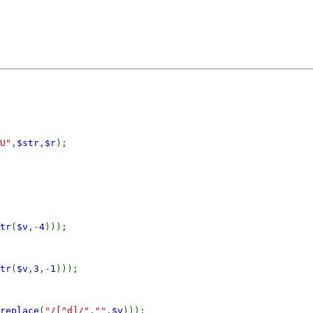
U"
,
$str
,
$r
);
tr
(
$v
,-
4
)));
tr
(
$v
,
3
,-
1
)));
replace
(
"/[^d]/"
,
""
,
$v
)));