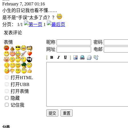
February 7, 2007 01:16
小生的日记我也看不懂……
是不是“手误”太多了点？？
分页： 1/1
1
发表评论
表情
昵称
密码
网址
电邮
打开HTML
打开UBB
打开表情
隐藏
记住我
分类