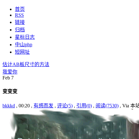
首页
RSS
链接
归档
星标日志
中山php
短网址
估计AB板尺寸的方法
我爱你
Feb
7
变变变
bkkkd
, 00:20 ,
有感而发
,
评论(5)
,
引用(0)
,
阅读(7530)
, Via 