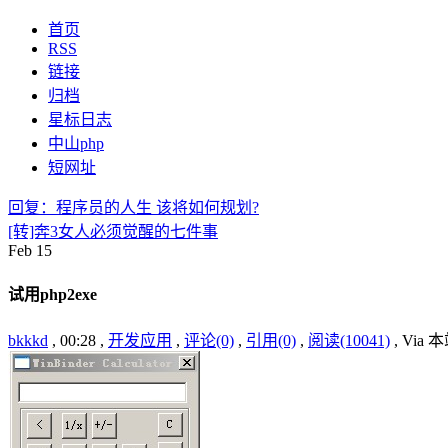
首页
RSS
链接
归档
星标日志
中山php
短网址
回复：程序员的人生 该将如何规划?
[转]奔3女人必须觉醒的七件事
Feb
15
试用php2exe
bkkkd
, 00:28 ,
开发应用
,
评论(0)
,
引用(0)
,
阅读(10041)
, Via