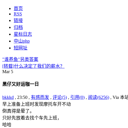
首页
RSS
链接
归档
星标日志
中山php
短网址
"谁养鱼"另类答案
[转载]什么决定了我们的薪水？
Mar
5
黑仔又好运咖一日
bkkkd
, 23:50 ,
有感而发
,
评论(5)
,
引用(0)
,
阅读(6256)
, Via 
早上准备上班时发现摩托车开不动
倒真得是晕了。
只好先放着去找个车先上班，
哈哈