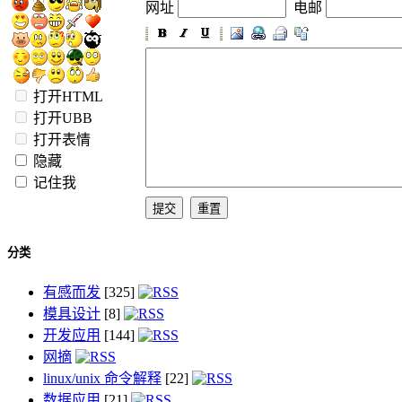
网址
电邮
打开HTML
打开UBB
打开表情
隐藏
记住我
分类
有感而发
[325]
模具设计
[8]
开发应用
[144]
网摘
linux/unix 命令解释
[22]
数据应用
[21]