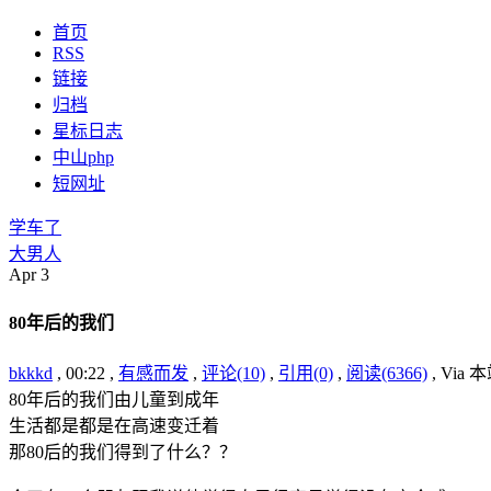
首页
RSS
链接
归档
星标日志
中山php
短网址
学车了
大男人
Apr
3
80年后的我们
bkkkd
, 00:22 ,
有感而发
,
评论(10)
,
引用(0)
,
阅读(6366)
, Via
80年后的我们由儿童到成年
生活都是都是在高速变迁着
那80后的我们得到了什么？？