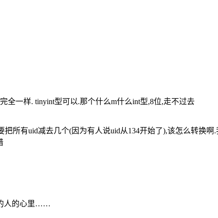
 tinyint型可以.那个什么m什么int型,8位,走不过去
要把所有uid减去几个(因为有人说uid从134开始了),该怎么转换啊.我s
错
的人的心里……