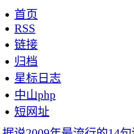
首页
RSS
链接
归档
星标日志
中山php
短网址
据说2009年最流行的14句