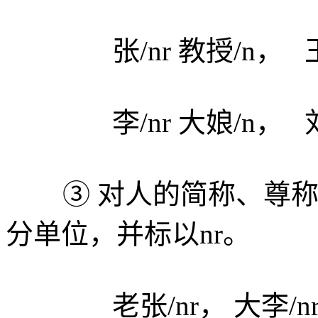
张/nr 教授/n， 王/n
李/nr 大娘/n， 刘/n
③ 对人的简称、尊称
分单位，并标以nr。
老张/nr， 大李/nr， 小