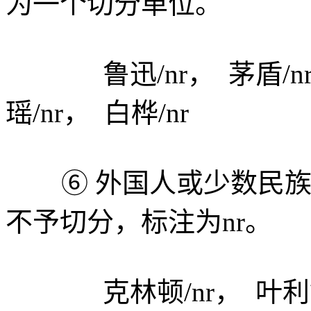
为一个切分单位。
鲁迅/nr， 茅盾/nr， 
瑶/nr， 白桦/nr
⑥ 外国人或少数民族
不予切分，标注为nr。
克林顿/nr， 叶利钦/n