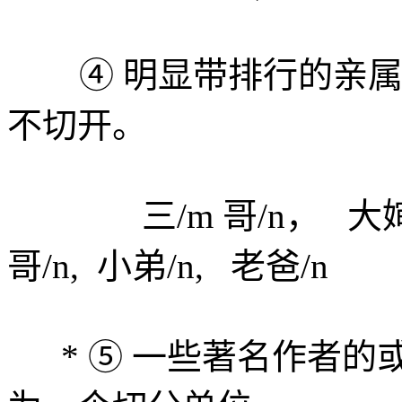
④ 明显带排行的亲属
不切开。
三/m 哥/n， 大婶/n
哥/n, 小弟/n, 老爸/n
* ⑤ 一些著名作者的