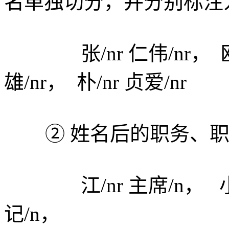
名单独切分，并分别标注为
张/nr 仁伟/nr， 欧阳/
雄/nr， 朴/nr 贞爱/nr
② 姓名后的职务、职
江/nr 主席/n， 小平/
记/n，