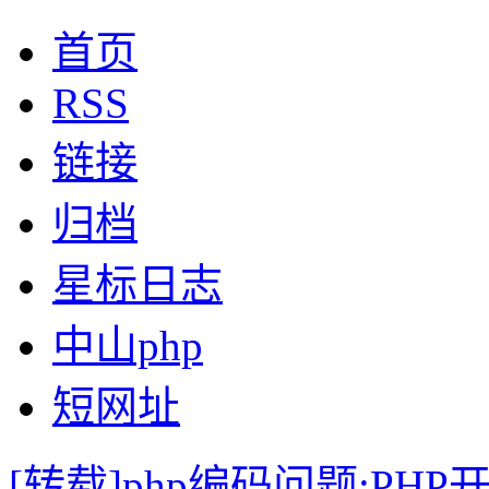
首页
RSS
链接
归档
星标日志
中山php
短网址
[转载]php编码问题:P