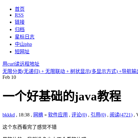
首页
RSS
链接
归档
星标日志
中山php
短网址
用curl读远程地址
无限分类(无递归) + 无限联动 + 树状显示(多显示方式) +导航输
Feb
10
一个好基础的java教程
bkkkd
, 18:38 ,
网摘
»
软件应用
,
评论(0)
,
引用(0)
,
阅读(4721)
,
这个东西看完了感觉不错