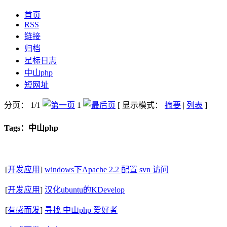
首页
RSS
链接
归档
星标日志
中山php
短网址
分页： 1/1
1
[ 显示模式：
摘要
|
列表
]
Tags：中山php
[
开发应用
]
windows下Apache 2.2 配置 svn 访问
[
开发应用
]
汉化ubuntu的KDevelop
[
有感而发
]
寻找 中山php 爱好者