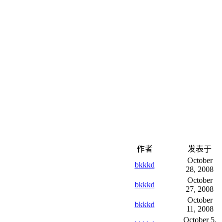
作者
发表于
October
bkkkd
28, 2008
October
bkkkd
27, 2008
October
bkkkd
11, 2008
October 5,