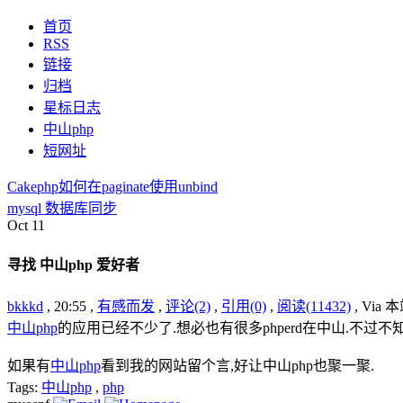
首页
RSS
链接
归档
星标日志
中山php
短网址
Cakephp如何在paginate使用unbind
mysql 数据库同步
Oct
11
寻找 中山php 爱好者
bkkkd
, 20:55 ,
有感而发
,
评论(2)
,
引用(0)
,
阅读(11432)
, Via
中山php
的应用已经不少了.想必也有很多phperd在中山.不过
如果有
中山php
看到我的网站留个言,好让中山php也聚一聚.
Tags:
中山php
,
php