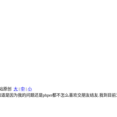
 本站原创
大
|
中
|
小
不知道是因为我的问题还是phper都不怎么喜欢交朋友结友.我到目