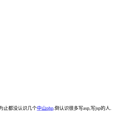
前为止都没认识几个
中山php
.倒认识很多写asp,写jsp的人.